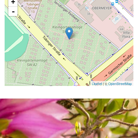
+
-
Leaflet
| ©
OpenStreetMap