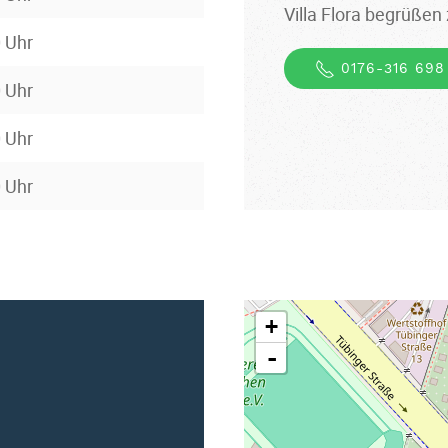
Villa Flora begrüßen 
0 Uhr
0176-316 698
0 Uhr
0 Uhr
0 Uhr
+
-