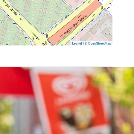
Leaflet
| ©
OpenStreetMap